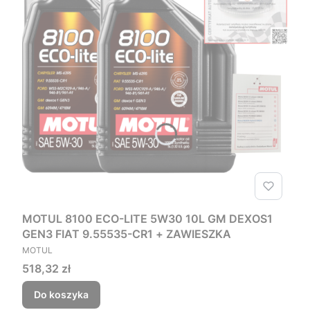
MOTUL 8100 ECO-LITE 5W30 10L GM DEXOS1
GEN3 FIAT 9.55535-CR1 + ZAWIESZKA
PRODUCENT
MOTUL
Cena
518,32 zł
Do koszyka