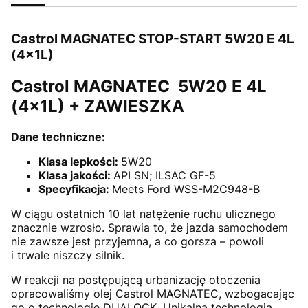
Castrol MAGNATEC STOP-START 5W20 E 4L
(4x1L)
Castrol MAGNATEC 5W20 E 4L
(4x1L) + ZAWIESZKA
Dane techniczne:
Klasa lepkości:
5W20
Klasa jakości:
API SN; ILSAC GF-5
Specyfikacja:
Meets Ford WSS-M2C948-B
W ciągu ostatnich 10 lat natężenie ruchu ulicznego
znacznie wzrosło. Sprawia to, że jazda samochodem
nie zawsze jest przyjemna, a co gorsza – powoli
i trwale niszczy silnik.
W reakcji na postępującą urbanizację otoczenia
opracowaliśmy olej Castrol MAGNATEC, wzbogacając
go o technologię DUALOCK. Unikalna technologia