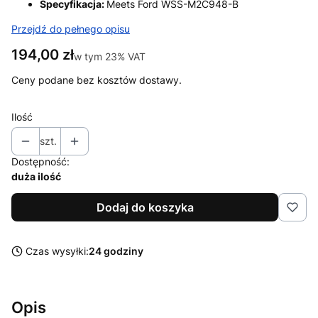
Specyfikacja:
Meets Ford WSS-M2C948-B
Przejdź do pełnego opisu
Cena
194,00 zł
w tym 23% VAT
w tym
23%
VAT
Ceny podane bez kosztów dostawy.
Ilość
szt.
Dostępność:
duża ilość
Dodaj do koszyka
Czas wysyłki:
24 godziny
Opis