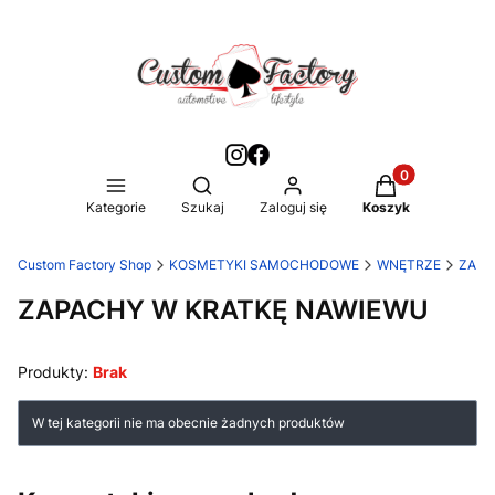
Produkty w kos
Otwórz wyszukiwarkę
Kategorie
Szukaj
Zaloguj się
Koszyk
Custom Factory Shop
KOSMETYKI SAMOCHODOWE
WNĘTRZE
ZAPA
ZAPACHY W KRATKĘ NAWIEWU
Produkty:
Brak
Lista produktów
W tej kategorii nie ma obecnie żadnych produktów