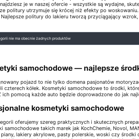
najdziesz je w naszej ofercie - wszystkie są wydajne, skute
aze politury utrzymuje się krócej niż efekty po woskowaniu
 Najlepsze politury do lakieru tworzą przyciągający wzrok,
 produktów
egorii nie ma obecnie żadnych produktów
tyki samochodowe — najlepsze środki
nowany pojazd to nie tylko domena pasjonatów motoryzacj
eli czterech kółek. Kosmetyki samochodowe to środki, któ
Z ich pomocą każde auto będzie doprowadzone do jak najle
sjonalne kosmetyki samochodowe
tegorii oferujemy szereg praktycznych i skutecznych prepa
ki samochodowe takich marek jak KochChemie, Novol,
piany, lakiery akrylowe, pasty polerskie, woski czy środki