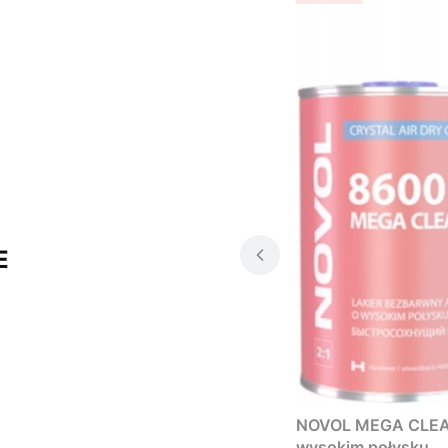
E
NOVOL MEGA CLEAR 
wysokim połysku