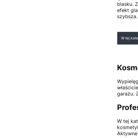
blasku. Z
efekt gl
szybsza.
Lista
W tej kat
Kosme
Wypielęg
właścici
garażu. 
Profe
W tej ka
kosmety
Aktywne 