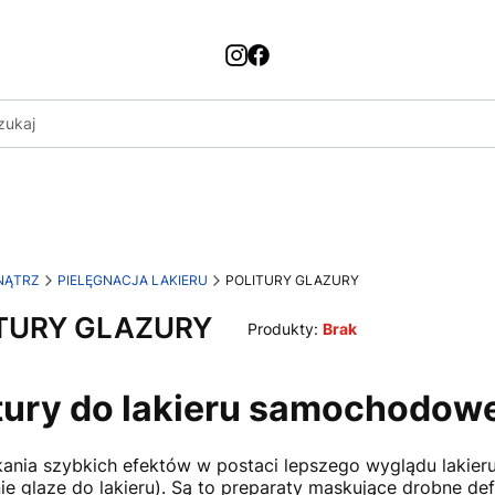
NĄTRZ
PIELĘGNACJA LAKIERU
POLITURY GLAZURY
TURY GLAZURY
Produkty:
Brak
tury do lakieru samochodowe
ania szybkich efektów w postaci lepszego wyglądu lakieru n
ie glaze do lakieru). Są to preparaty maskujące drobne defe