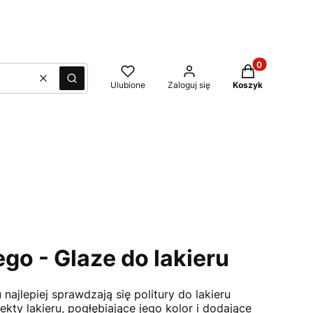
Produkty w kos
Wyczyść
Szukaj
Ulubione
Zaloguj się
Koszyk
go - Glaze do lakieru
ajlepiej sprawdzają się politury do lakieru
kty lakieru, pogłębiające jego kolor i dodające