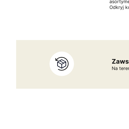
asortyme
Odkryj k
Zaws
Na tere