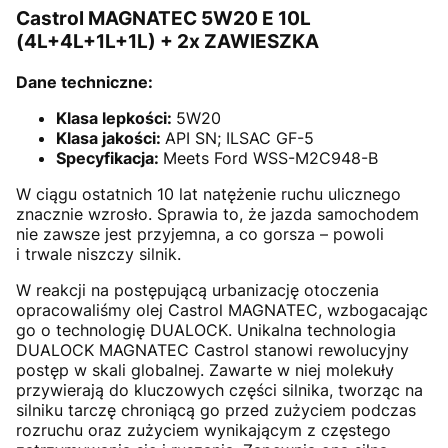
Castrol MAGNATEC 5W20 E 10L
(4L+4L+1L+1L) + 2x ZAWIESZKA
Dane techniczne:
Klasa lepkości:
5W20
Klasa jakości:
API SN; ILSAC GF-5
Specyfikacja:
Meets Ford WSS-M2C948-B
W ciągu ostatnich 10 lat natężenie ruchu ulicznego
znacznie wzrosło. Sprawia to, że jazda samochodem
nie zawsze jest przyjemna, a co gorsza – powoli
i trwale niszczy silnik.
W reakcji na postępującą urbanizację otoczenia
opracowaliśmy olej Castrol MAGNATEC, wzbogacając
go o technologię DUALOCK. Unikalna technologia
DUALOCK MAGNATEC Castrol stanowi rewolucyjny
postęp w skali globalnej. Zawarte w niej molekuły
przywierają do kluczowych części silnika, tworząc na
silniku tarczę chroniącą go przed zużyciem podczas
rozruchu oraz zużyciem wynikającym z częstego