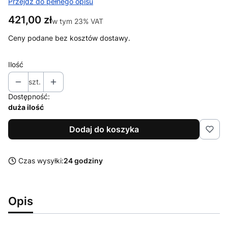
Przejdź do pełnego opisu
Cena
421,00 zł
w tym 23% VAT
w tym
23%
VAT
Ceny podane bez kosztów dostawy.
Ilość
szt.
Dostępność:
duża ilość
Dodaj do koszyka
Czas wysyłki:
24 godziny
Opis