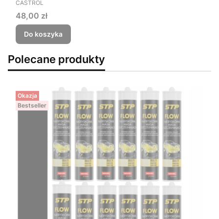
PRODUCENT
CASTROL
Cena
48,00 zł
Do koszyka
Polecane produkty
Okazja
Bestseller