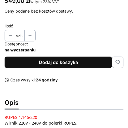
Cena
549,00 zł
w tym 23% VAT
w tym
23%
VAT
Ceny podane bez kosztów dostawy.
Ilość
szt.
Dostępność:
na wyczerpaniu
Dodaj do koszyka
Czas wysyłki:
24 godziny
Opis
RUPES 1.146/220
Wirnik 220V - 240V do polerki RUPES.