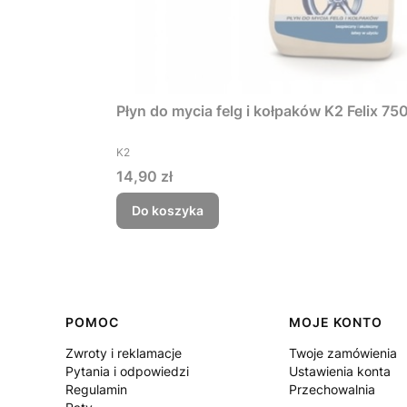
Płyn do mycia felg i kołpaków K2 Felix 75
PRODUCENT
K2
Cena
14,90 zł
Do koszyka
Linki w stopce
POMOC
MOJE KONTO
Zwroty i reklamacje
Twoje zamówienia
Pytania i odpowiedzi
Ustawienia konta
Regulamin
Przechowalnia