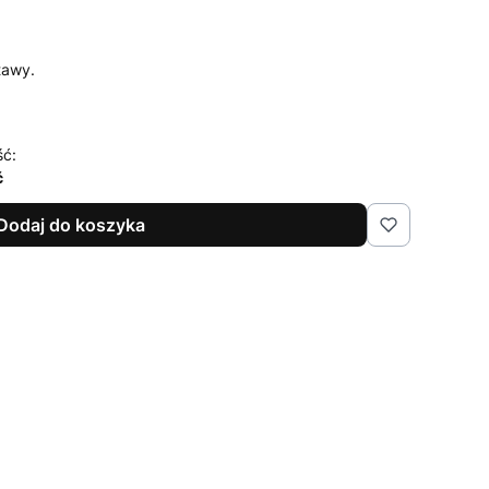
tawy.
ść:
ć
Dodaj do koszyka