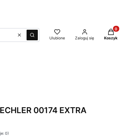
Produkty w kos
Wyczyść
Szukaj
Ulubione
Zaloguj się
Koszyk
ECHLER 00174 EXTRA
e: 0)