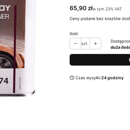
Cena
65,90 zł
w tym 23% VAT
w tym
23%
VAT
Ceny podane bez kosztów dos
Ilość
Dostępno
szt.
duża iloś
Czas wysyłki:
24 godziny