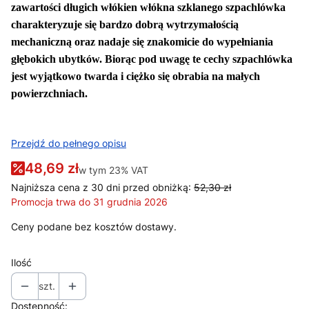
zawartości długich włókien włókna szklanego szpachlówka
charakteryzuje się bardzo dobrą wytrzymałością
mechaniczną oraz nadaje się znakomicie do wypełniania
głębokich ubytków. Biorąc pod uwagę te cechy szpachlówka
jest wyjątkowo twarda i ciężko się obrabia na małych
powierzchniach.
Przejdź do pełnego opisu
48,69 zł
w tym 23% VAT
w tym
23%
VAT
Najniższa cena z 30 dni przed obniżką:
52,30 zł
Promocja trwa do 31 grudnia 2026
Ceny podane bez kosztów dostawy.
Ilość
szt.
Dostępność: