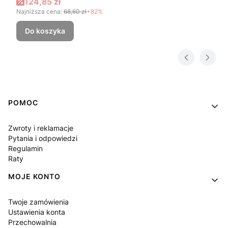
Cena promocyjna
124,85 zł
Najniższa cena:
68,60 zł
+82%
Do koszyka
Linki w stopce
POMOC
Zwroty i reklamacje
Pytania i odpowiedzi
Regulamin
Raty
MOJE KONTO
Twoje zamówienia
Ustawienia konta
Przechowalnia