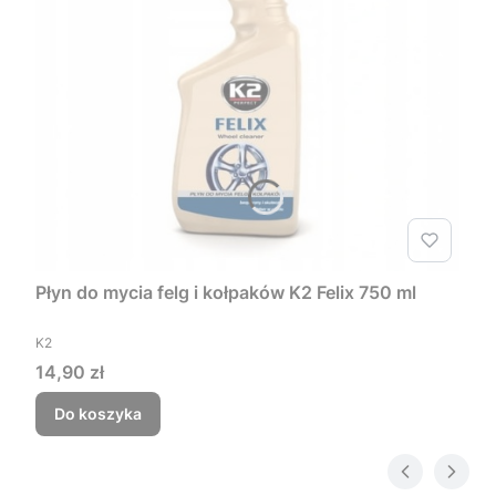
Płyn do mycia felg i kołpaków K2 Felix 750 ml
PRODUCENT
K2
Cena
14,90 zł
Do koszyka