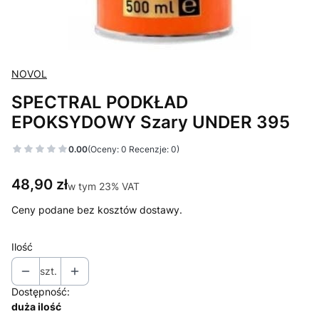
NOVOL
SPECTRAL PODKŁAD
EPOKSYDOWY Szary UNDER 395
0.00
(Oceny: 0 Recenzje: 0)
Cena
48,90 zł
w tym 23% VAT
w tym
23%
VAT
Ceny podane bez kosztów dostawy.
Ilość
szt.
Dostępność:
duża ilość