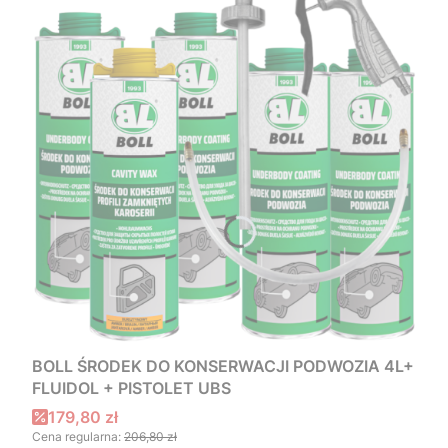
BOLL ŚRODEK DO KONSERWACJI PODWOZIA 4L+
FLUIDOL + PISTOLET UBS
Cena promocyjna
179,80 zł
Cena regularna:
206,80 zł