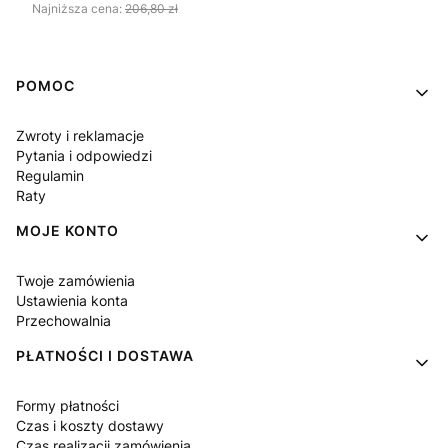
Najniższa cena:
206,80 zł
Linki w stopce
POMOC
Zwroty i reklamacje
Pytania i odpowiedzi
Regulamin
Raty
MOJE KONTO
Twoje zamówienia
Ustawienia konta
Przechowalnia
PŁATNOŚCI I DOSTAWA
Formy płatności
Czas i koszty dostawy
Czas realizacji zamówienia