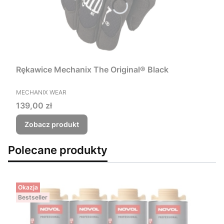
Rękawice Mechanix The Original® Black
PRODUCENT
MECHANIX WEAR
Cena
139,00 zł
Zobacz produkt
Polecane produkty
Okazja
Bestseller