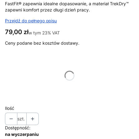
FastFit® zapewnia idealne dopasowanie, a materiał TrekDry™
zapewni komfort przez długi dzień pracy.
Przejdź do pełnego opisu
Cena
79,00 zł
w tym 23% VAT
w tym
23%
VAT
Ceny podane bez kosztów dostawy.
Wybierz wariant produktu:
Poszczególne warianty mogą różnić się ceną
*
Rozmiar
Wybierz
Ilość
szt.
Dostępność:
na wyczerpaniu