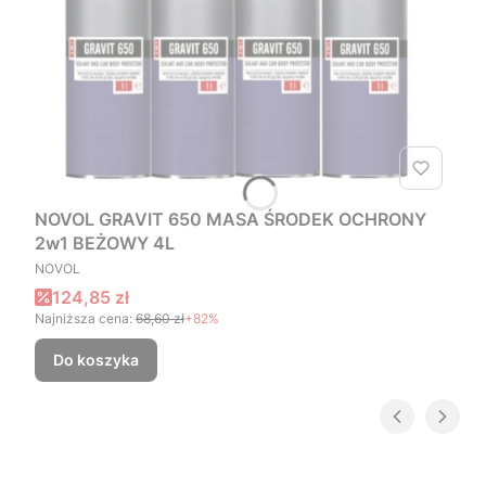
NOVOL GRAVIT 650 MASA ŚRODEK OCHRONY
2w1 BEŻOWY 4L
PRODUCENT
NOVOL
Cena promocyjna
124,85 zł
Najniższa cena:
68,60 zł
+82%
Do koszyka