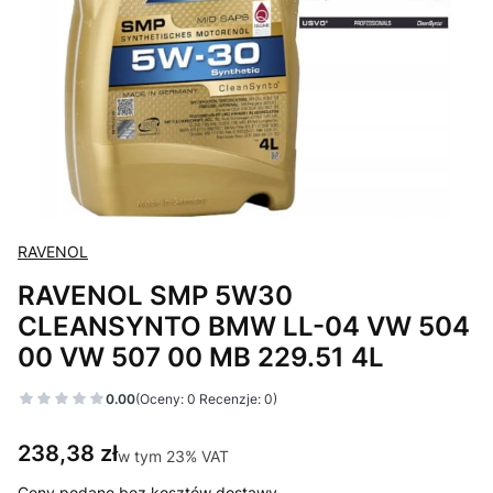
RAVENOL
RAVENOL SMP 5W30
CLEANSYNTO BMW LL-04 VW 504
00 VW 507 00 MB 229.51 4L
0.00
(Oceny: 0 Recenzje: 0)
Cena
238,38 zł
w tym 23% VAT
w tym
23%
VAT
Ceny podane bez kosztów dostawy.