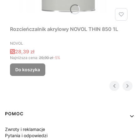
Rozcieńczalnik akrylowy NOVOL THIN 850 1L
PRODUCENT
NOVOL
Cena promocyjna
28,39 zł
Najniższa cena:
29,90 zł
-5%
Do koszyka
Linki w stopce
POMOC
Zwroty i reklamacje
Pytania i odpowiedzi