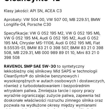
Klasy jakości: ​​API SN, ACEA C3
Aprobaty: ​VW 504 00, VW 507 00, MB 229.51, BMW
Longlife-04, Porsche C30
Specyfikacje: ​VW G 052 195 M2, VW G 052 195 M6,
VW G 052 195 M4, Audi G 052 195 M2, Audi G 052
195 M4, Chrysler MS-11106, Audi G 052 195 M6, Fiat
9.55535-S1, BMW 83 21 0 398 507, BMW 83 21 0 398
508, MB 229.31, MB 000 989 89 01 10, Mini 83 21 0
398 508
RAVENOL SMP SAE 5W-30
to syntetyczny
lekkobieżny olej silnikowy Mid SAPS w technologii
CleanSynto® do silników benzynowych i
wysokoprężnych w autach osobowych i dostawczych,
również z turbodoładowaniem i bezpośrednim
wtryskiem paliwa. Zmniejsza tarcie i opory pracy
wyraźnie ograniczając zużycie paliwa, zapewnia też
doskonałe właściwości rozruchu zimnego silnika oraz
pozwala na wydłużone okresy między wymianami