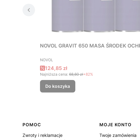
NOVOL GRAVIT 650 MASA ŚRODEK OCH
PRODUCENT
NOVOL
Cena promocyjna
124,85 zł
Najniższa cena:
68,60 zł
+82%
Do koszyka
Linki w stopce
POMOC
MOJE KONTO
Zwroty i reklamacje
Twoje zamówienia