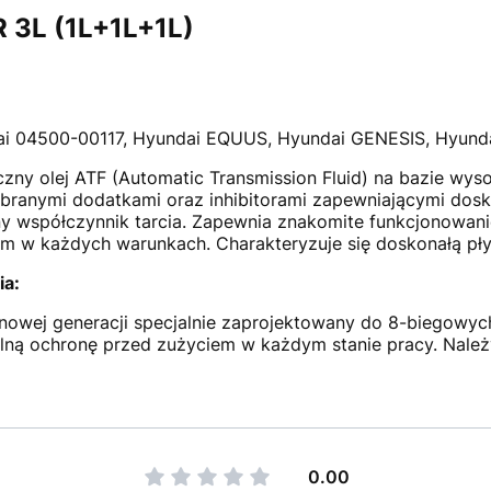
 3L (1L+1L+1L)
i 04500-00117, Hyundai EQUUS, Hyundai GENESIS, Hyun
czny olej ATF (Automatic Transmission Fluid) na bazie wyso
branymi dodatkami oraz inhibitorami zapewniającymi dosko
nny współczynnik tarcia. Zapewnia znakomite funkcjonowani
 w każdych warunkach. Charakteryzuje się doskonałą płyn
ia:
nowej generacji specjalnie zaprojektowany do 8-biegowy
lną ochronę przed zużyciem w każdym stanie pracy. Należ
0.00