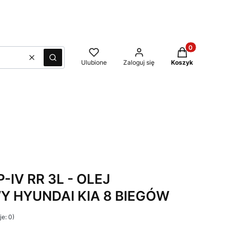
Produkty w kos
Wyczyść
Szukaj
Ulubione
Zaloguj się
Koszyk
-IV RR 3L - OLEJ
 HYUNDAI KIA 8 BIEGÓW
e: 0)