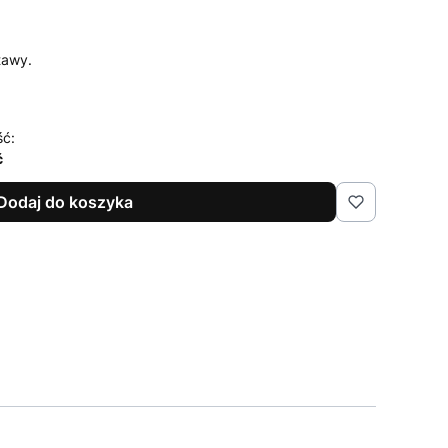
tawy.
ść:
ć
Dodaj do koszyka