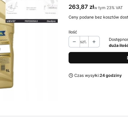
Cena
263,87 zł
w tym 23% VAT
w tym
23%
VAT
Ceny podane bez kosztów dos
Ilość
Dostępno
szt.
duża iloś
Czas wysyłki:
24 godziny