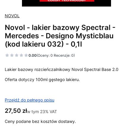
NOVOL
Novol - lakier bazowy Spectral -
Mercedes - Designo Mysticblau
(kod lakieru 032) - 0,1l
0.00
(Oceny: 0 Recenzje: 0)
Lakier bazowy rozcieńczalnikowy Novol Spectral Base 2.0
Oferta dotyczy 100ml gęstego lakieru.
Przejdź do pełnego opisu
Cena
27,50 zł
w tym 23% VAT
w tym
23%
VAT
Ceny podane bez kosztów dostawy.