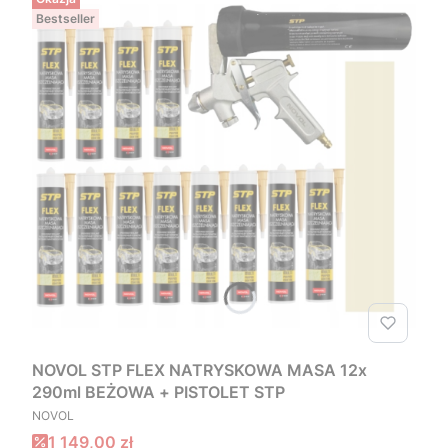
Bestseller
NOVOL STP FLEX NATRYSKOWA MASA 12x
290ml BEŻOWA + PISTOLET STP
PRODUCENT
NOVOL
Cena promocyjna
1 149,00 zł