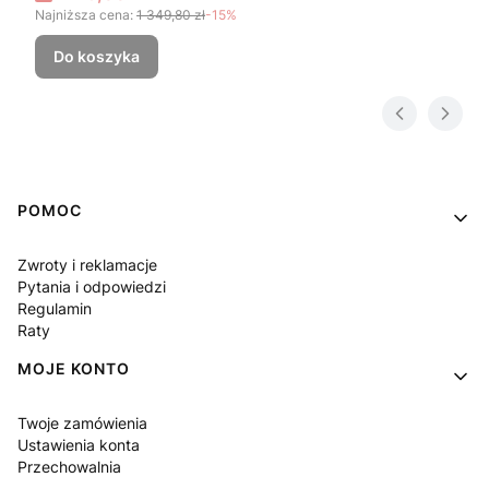
Najniższa cena:
1 349,80 zł
-15%
Do koszyka
Linki w stopce
POMOC
Zwroty i reklamacje
Pytania i odpowiedzi
Regulamin
Raty
MOJE KONTO
Twoje zamówienia
Ustawienia konta
Przechowalnia