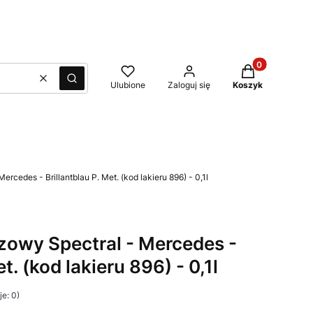
Produkty w kos
Wyczyść
Szukaj
Ulubione
Zaloguj się
Koszyk
ercedes - Brillantblau P. Met. (kod lakieru 896) - 0,1l
azowy Spectral - Mercedes -
t. (kod lakieru 896) - 0,1l
e: 0)