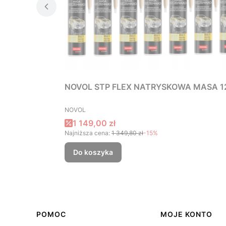
NOVOL STP FLEX NATRYSKOWA MASA 12
PRODUCENT
NOVOL
Cena promocyjna
1 149,00 zł
Najniższa cena:
1 349,80 zł
-15%
Do koszyka
Linki w stopce
POMOC
MOJE KONTO