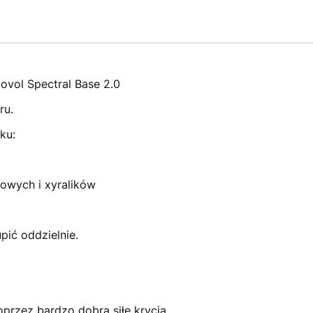
ovol Spectral Base 2.0
ru.
ku:
łowych i xyralików
ić oddzielnie.
oprzez bardzo dobrą siłę krycia