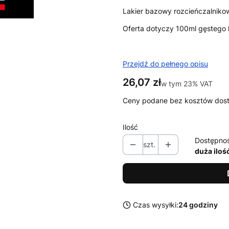
Lakier bazowy rozcieńczalniko
Oferta dotyczy 100ml gęstego l
Przejdź do pełnego opisu
Cena
26,07 zł
w tym 23% VAT
w tym
23%
VAT
Ceny podane bez kosztów dos
Ilość
Dostępno
szt.
duża iloś
Czas wysyłki:
24 godziny