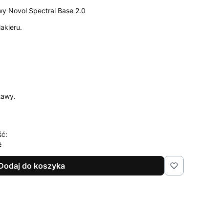
wy Novol Spectral Base 2.0
akieru.
tawy.
ść:
ć
Dodaj do koszyka