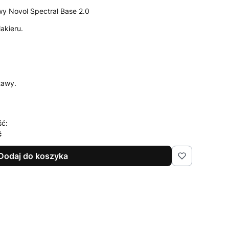
wy Novol Spectral Base 2.0
akieru.
tawy.
ść:
ć
Dodaj do koszyka