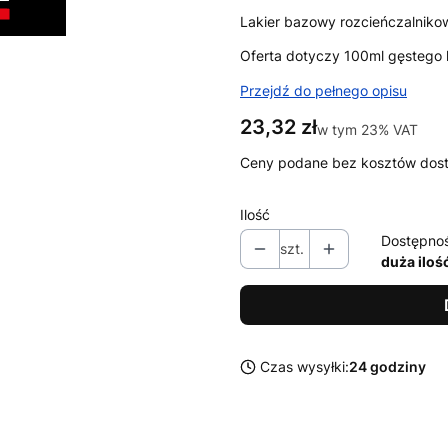
Lakier bazowy rozcieńczalniko
Oferta dotyczy 100ml gęstego l
Przejdź do pełnego opisu
Cena
23,32 zł
w tym 23% VAT
w tym
23%
VAT
Ceny podane bez kosztów dos
Ilość
Dostępno
szt.
duża iloś
Czas wysyłki:
24 godziny