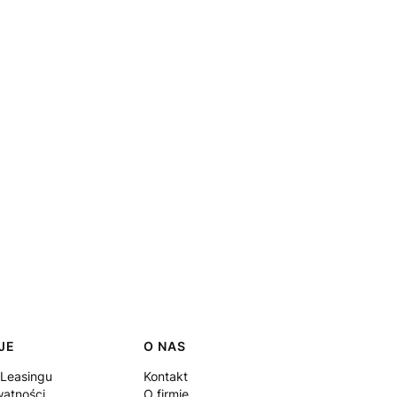
JE
O NAS
 Leasingu
Kontakt
watności
O firmie