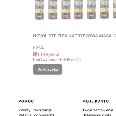
NOVOL STP FLEX NATRYSKOWA MASA 12
PRODUCENT
NOVOL
Cena promocyjna
1 149,00 zł
Najniższa cena:
1 349,80 zł
-15%
Do koszyka
Linki w stopce
POMOC
MOJE KONTO
Zwroty i reklamacje
Twoje zamówienia
Pytania i odpowiedzi
Ustawienia konta