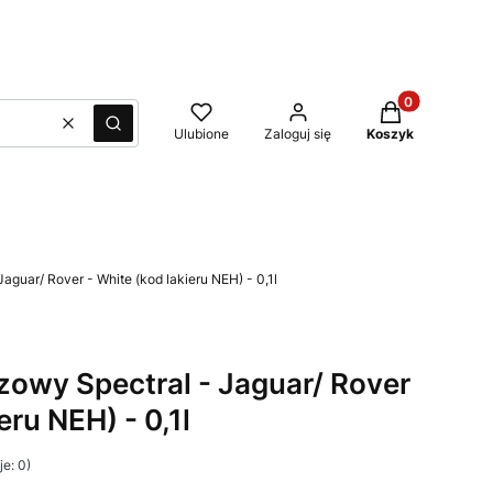
Produkty w kos
Wyczyść
Szukaj
Ulubione
Zaloguj się
Koszyk
Jaguar/ Rover - White (kod lakieru NEH) - 0,1l
azowy Spectral - Jaguar/ Rover
eru NEH) - 0,1l
e: 0)