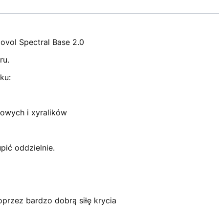
ovol Spectral Base 2.0
ru.
ku:
łowych i xyralików
ić oddzielnie.
oprzez bardzo dobrą siłę krycia