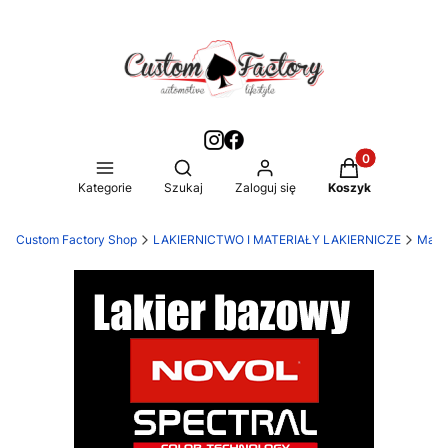
Produkty w kos
Otwórz wyszukiwarkę
Kategorie
Szukaj
Zaloguj się
Koszyk
Custom Factory Shop
LAKIERNICTWO I MATERIAŁY LAKIERNICZE
Mater