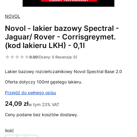
NOVOL
Novol - lakier bazowy Spectral -
Jaguar/ Rover - Corrisgreymet.
(kod lakieru LKH) - 0,1l
0.00
(Oceny: 0 Recenzje: 0)
Lakier bazowy rozcieńczalnikowy Novol Spectral Base 2.0
Oferta dotyczy 100ml gęstego lakieru.
Przejdź do pełnego opisu
Cena
24,09 zł
w tym 23% VAT
w tym
23%
VAT
Ceny podane bez kosztów dostawy.
Ilość