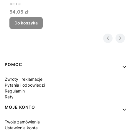
PRODUCENT
MOTUL
Cena
54,05 zł
Do koszyka
Linki w stopce
POMOC
Zwroty i reklamacje
Pytania i odpowiedzi
Regulamin
Raty
MOJE KONTO
Twoje zamówienia
Ustawienia konta