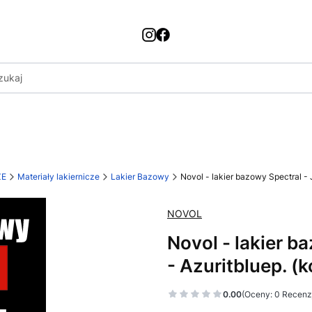
ZE
Materiały lakiernicze
Lakier Bazowy
Novol - lakier bazowy Spectral - J
NOVOL
Novol - lakier b
- Azuritbluep. (k
0.00
(Oceny: 0 Recenzj