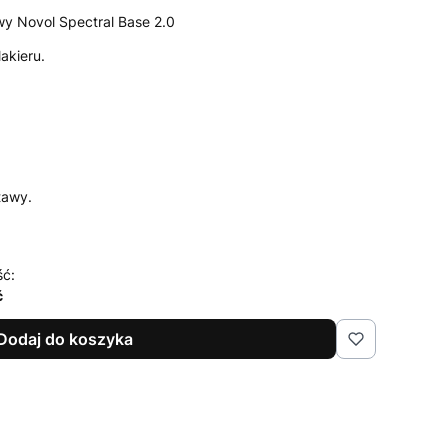
wy Novol Spectral Base 2.0
akieru.
tawy.
ść:
ć
Dodaj do koszyka