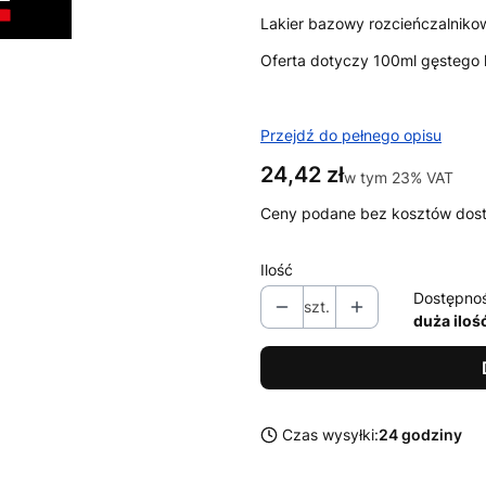
Lakier bazowy rozcieńczalniko
Oferta dotyczy 100ml gęstego l
Przejdź do pełnego opisu
Cena
24,42 zł
w tym 23% VAT
w tym
23%
VAT
Ceny podane bez kosztów dos
Ilość
Dostępno
szt.
duża iloś
Czas wysyłki:
24 godziny