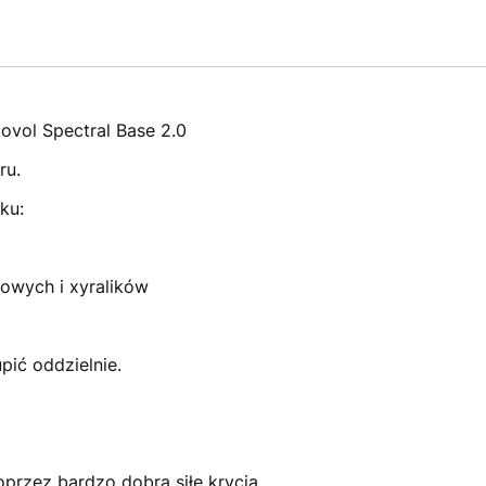
ovol Spectral Base 2.0
ru.
ku:
łowych i xyralików
ić oddzielnie.
oprzez bardzo dobrą siłę krycia