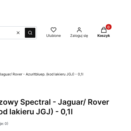
Produkty w kos
Wyczyść
Szukaj
Ulubione
Zaloguj się
Koszyk
aguar/ Rover - Azuritbluep. (kod lakieru JGJ) - 0,1l
azowy Spectral - Jaguar/ Rover
od lakieru JGJ) - 0,1l
e: 0)