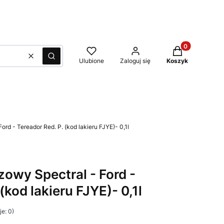
Produkty w kos
Wyczyść
Szukaj
Ulubione
Zaloguj się
Koszyk
ord - Tereador Red. P. (kod lakieru FJYE)- 0,1l
azowy Spectral - Ford -
(kod lakieru FJYE)- 0,1l
e: 0)