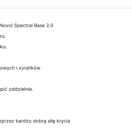
Novol Spectral Base 2.0
ru.
ku:
łowych i xyralików
ić oddzielnie.
oprzez bardzo dobrą siłę krycia