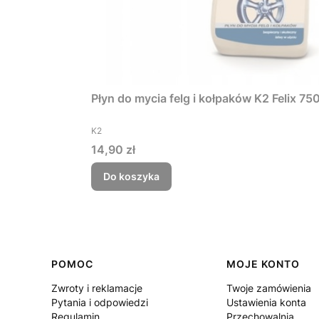
Płyn do mycia felg i kołpaków K2 Felix 75
PRODUCENT
K2
Cena
14,90 zł
Do koszyka
Linki w stopce
POMOC
MOJE KONTO
Zwroty i reklamacje
Twoje zamówienia
Pytania i odpowiedzi
Ustawienia konta
Regulamin
Przechowalnia