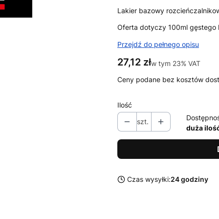
Lakier bazowy rozcieńczalniko
Oferta dotyczy 100ml gęstego l
Przejdź do pełnego opisu
Cena
27,12 zł
w tym 23% VAT
w tym
23%
VAT
Ceny podane bez kosztów dos
Ilość
Dostępno
szt.
duża iloś
Czas wysyłki:
24 godziny