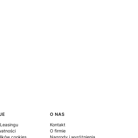
JE
O NAS
 Leasingu
Kontakt
watności
O firmie
lików cookies
Nagrody i wyróżnienia