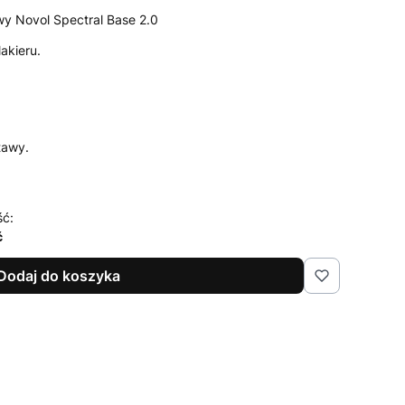
wy Novol Spectral Base 2.0
akieru.
tawy.
ść:
ć
Dodaj do koszyka