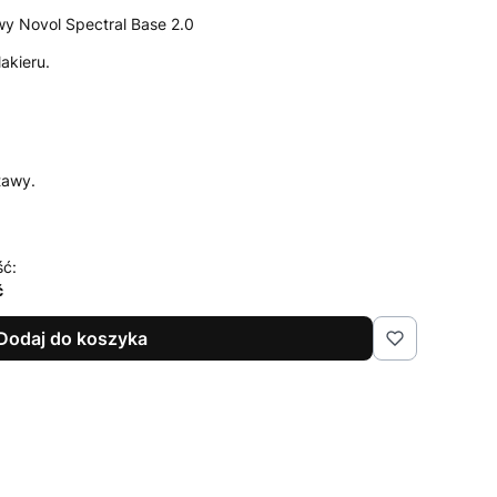
wy Novol Spectral Base 2.0
akieru.
tawy.
ść:
ć
Dodaj do koszyka