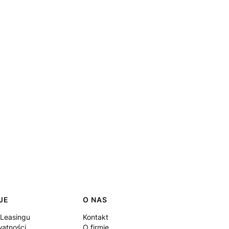
JE
O NAS
 Leasingu
Kontakt
watności
O firmie