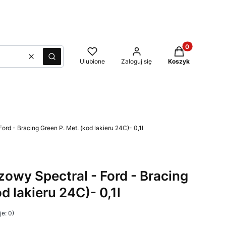
Produkty w kos
Wyczyść
Szukaj
Ulubione
Zaloguj się
Koszyk
Ford - Bracing Green P. Met. (kod lakieru 24C)- 0,1l
azowy Spectral - Ford - Bracing
d lakieru 24C)- 0,1l
e: 0)