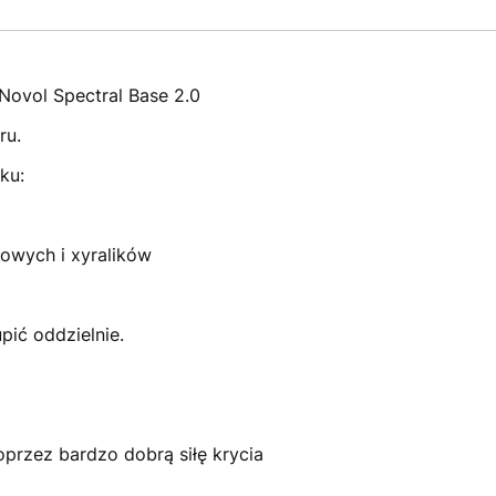
Novol Spectral Base 2.0
ru.
ku:
łowych i xyralików
ić oddzielnie.
oprzez bardzo dobrą siłę krycia