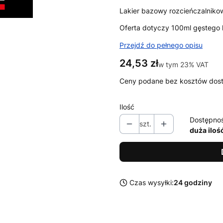
Lakier bazowy rozcieńczalniko
Oferta dotyczy 100ml gęstego l
Przejdź do pełnego opisu
Cena
24,53 zł
w tym 23% VAT
w tym
23%
VAT
Ceny podane bez kosztów dos
Ilość
Dostępno
szt.
duża iloś
Czas wysyłki:
24 godziny