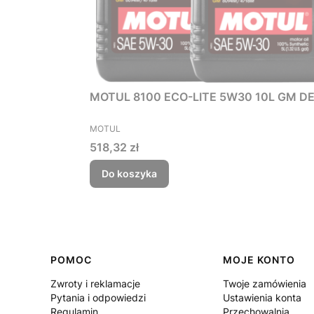
MOTUL 8100 ECO-LITE 5W30 10L GM DE
PRODUCENT
MOTUL
Cena
518,32 zł
Do koszyka
Linki w stopce
POMOC
MOJE KONTO
Zwroty i reklamacje
Twoje zamówienia
Pytania i odpowiedzi
Ustawienia konta
Regulamin
Przechowalnia