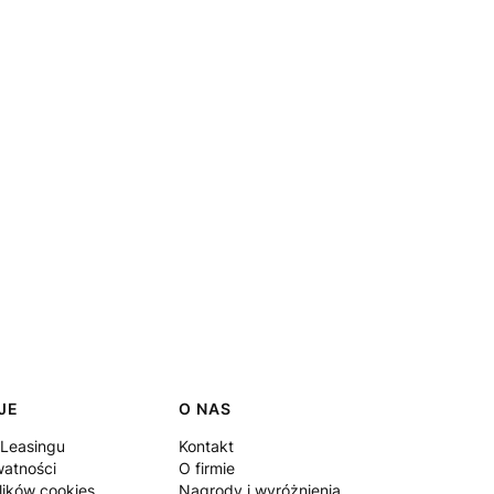
JE
O NAS
 Leasingu
Kontakt
watności
O firmie
lików cookies
Nagrody i wyróżnienia