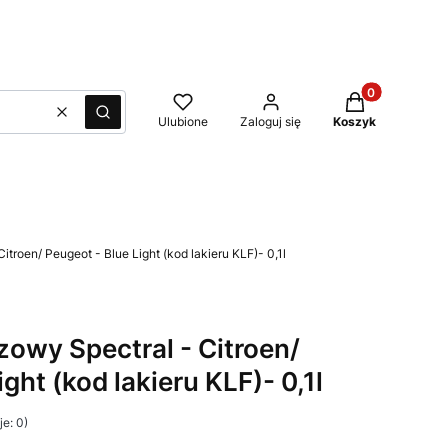
Produkty w kos
Wyczyść
Szukaj
Ulubione
Zaloguj się
Koszyk
itroen/ Peugeot - Blue Light (kod lakieru KLF)- 0,1l
azowy Spectral - Citroen/
ght (kod lakieru KLF)- 0,1l
e: 0)