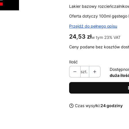
Lakier bazowy rozcieńczalniko
Oferta dotyczy 100ml gęstego l
Przejdź do pełnego opisu
Cena
24,53 zł
w tym 23% VAT
w tym
23%
VAT
Ceny podane bez kosztów dos
Ilość
Dostępno
szt.
duża iloś
Czas wysyłki:
24 godziny