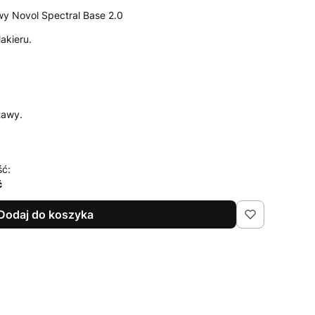
wy Novol Spectral Base 2.0
akieru.
tawy.
ść:
ć
Dodaj do koszyka