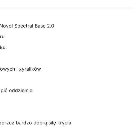
Novol Spectral Base 2.0
ru.
ku:
łowych i xyralików
ić oddzielnie.
oprzez bardzo dobrą siłę krycia