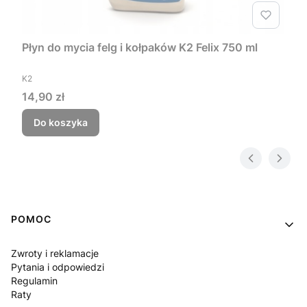
Płyn do mycia felg i kołpaków K2 Felix 750 ml
PRODUCENT
K2
Cena
14,90 zł
Do koszyka
Linki w stopce
POMOC
Zwroty i reklamacje
Pytania i odpowiedzi
Regulamin
Raty