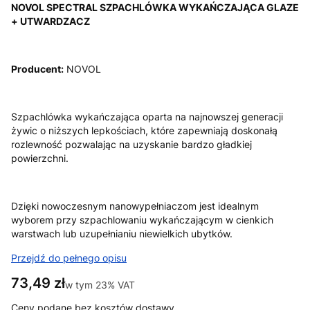
NOVOL SPECTRAL SZPACHLÓWKA WYKAŃCZAJĄCA GLAZE
+ UTWARDZACZ
Producent:
NOVOL
Szpachlówka wykańczająca oparta na najnowszej generacji
żywic o niższych lepkościach, które zapewniają doskonałą
rozlewność pozwalając na uzyskanie bardzo gładkiej
powierzchni.
Dzięki nowoczesnym nanowypełniaczom jest idealnym
wyborem przy szpachlowaniu wykańczającym w cienkich
warstwach lub uzupełnianiu niewielkich ubytków.
Przejdź do pełnego opisu
Cena
73,49 zł
w tym 23% VAT
w tym
23%
VAT
Ceny podane bez kosztów dostawy.