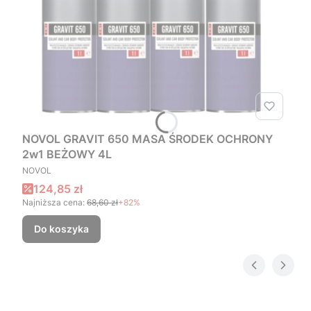
NOVOL GRAVIT 650 MASA ŚRODEK OCHRONY
2w1 BEŻOWY 4L
PRODUCENT
NOVOL
Cena promocyjna
124,85 zł
Najniższa cena:
68,60 zł
+82%
Do koszyka