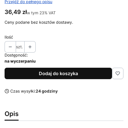
Przejdź do pełnego opisu
Cena
36,49 zł
w tym 23% VAT
w tym
23%
VAT
Ceny podane bez kosztów dostawy.
Ilość
szt.
Dostępność:
na wyczerpaniu
Dodaj do koszyka
Czas wysyłki:
24 godziny
Opis