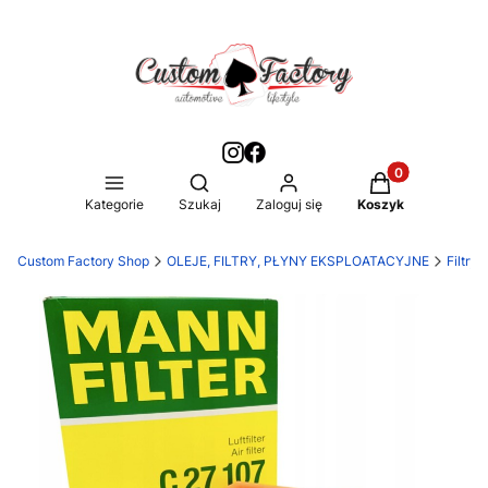
Produkty w kos
Otwórz wyszukiwarkę
Kategorie
Szukaj
Zaloguj się
Koszyk
Custom Factory Shop
OLEJE, FILTRY, PŁYNY EKSPLOATACYJNE
Filtry