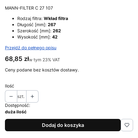
MANN-FILTER C 27 107
Rodzaj filtra:
Wkład filtra
Długość [mm]:
267
Szerokość [mm]:
262
Wysokość [mm]:
42
Przejdź do pełnego opisu
Cena
68,85 zł
w tym 23% VAT
w tym
23%
VAT
Ceny podane bez kosztów dostawy.
Ilość
szt.
Dostępność:
duża ilość
Dodaj do koszyka