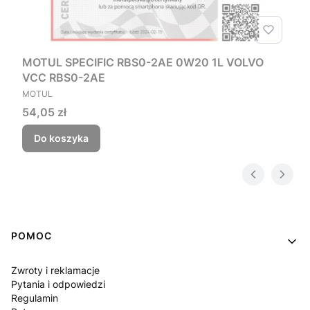
MOTUL SPECIFIC RBS0-2AE 0W20 1L VOLVO
VCC RBS0-2AE
PRODUCENT
MOTUL
Cena
54,05 zł
Do koszyka
Linki w stopce
POMOC
Zwroty i reklamacje
Pytania i odpowiedzi
Regulamin