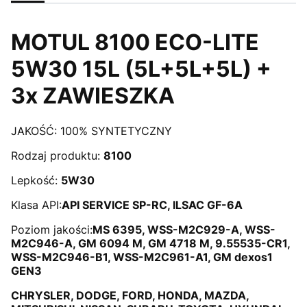
MOTUL 8100 ECO-LITE
5W30 15L (5L+5L+5L) +
3x ZAWIESZKA
JAKOŚĆ: 100% SYNTETYCZNY
Rodzaj produktu:
8100
Lepkość:
5W30
Klasa API:
API SERVICE SP-RC, ILSAC GF-6A
Poziom jakości:
MS 6395, WSS-M2C929-A, WSS-
M2C946-A, GM 6094 M, GM 4718 M, 9.55535-CR1,
WSS-M2C946-B1, WSS-M2C961-A1, GM dexos1
GEN3
CHRYSLER, DODGE, FORD, HONDA, MAZDA,