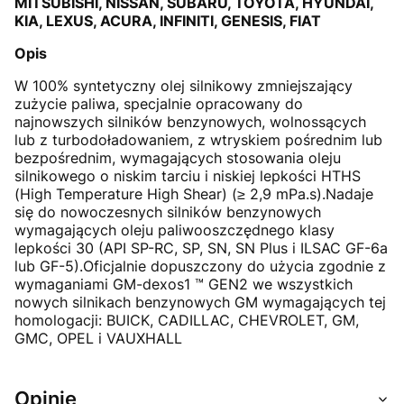
MITSUBISHI, NISSAN, SUBARU, TOYOTA, HYUNDAI,
KIA, LEXUS, ACURA, INFINITI, GENESIS, FIAT
Opis
W 100% syntetyczny olej silnikowy zmniejszający
zużycie paliwa, specjalnie opracowany do
najnowszych silników benzynowych, wolnossących
lub z turbodoładowaniem, z wtryskiem pośrednim lub
bezpośrednim, wymagających stosowania oleju
silnikowego o niskim tarciu i niskiej lepkości HTHS
(High Temperature High Shear) (≥ 2,9 mPa.s).Nadaje
się do nowoczesnych silników benzynowych
wymagających oleju paliwooszczędnego klasy
lepkości 30 (API SP-RC, SP, SN, SN Plus i ILSAC GF-6a
lub GF-5).Oficjalnie dopuszczony do użycia zgodnie z
wymaganiami GM-dexos1 ™ GEN2 we wszystkich
nowych silnikach benzynowych GM wymagających tej
homologacji: BUICK, CADILLAC, CHEVROLET, GM,
GMC, OPEL i VAUXHALL
Opinie