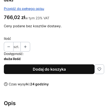
GEN3
Przejdź do pełnego opisu
Cena
766,02 zł
w tym 23% VAT
w tym
23%
VAT
Ceny podane bez kosztów dostawy.
Ilość
szt.
Dostępność:
duża ilość
Dodaj do koszyka
Czas wysyłki:
24 godziny
Opis