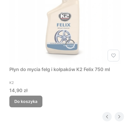
Płyn do mycia felg i kołpaków K2 Felix 750 ml
PRODUCENT
K2
Cena
14,90 zł
Do koszyka