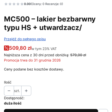
0.00
(Oceny: 0 Recenzje: 0)
MC500 – lakier bezbarwny
typu HS + utwardzacz/
Przejdź do pełnego opisu
509,80 zł
w tym 23% VAT
w tym
23%
VAT
Najniższa cena z 30 dni przed obniżką:
579,00 zł
Promocja trwa do 31 grudnia 2026
Ceny podane bez kosztów dostawy.
Ilość
szt.
Dostępność:
duża ilość