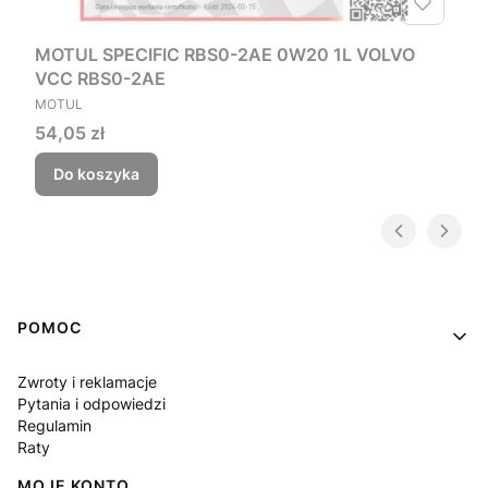
MOTUL SPECIFIC RBS0-2AE 0W20 1L VOLVO
VCC RBS0-2AE
PRODUCENT
MOTUL
Cena
54,05 zł
Do koszyka
Linki w stopce
POMOC
Zwroty i reklamacje
Pytania i odpowiedzi
Regulamin
Raty
MOJE KONTO