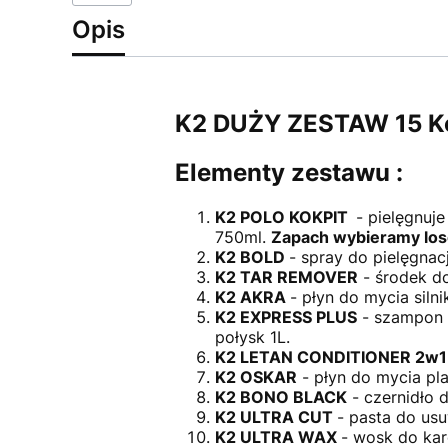
Opis
K2 DUŻY ZESTAW 15 K
Elementy zestawu :
K2 POLO KOKPIT
- pielęgnuj
750ml.
Zapach wybieramy lo
K2 BOLD
- spray do pielęgnac
K2 TAR REMOVER
- środek do
K2 AKRA
- płyn do mycia siln
K2 EXPRESS PLUS
- szampon 
połysk 1L.
K2 LETAN CONDITIONER 2w
K2 OSKAR
- płyn do mycia pla
K2 BONO BLACK
- czernidło d
K2 ULTRA CUT
- pasta do us
K2 ULTRA WAX
- wosk do kar