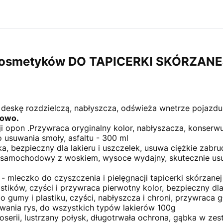
osmetyków DO TAPICERKI SKÓRZANE
e deskę rozdzielczą, nabłyszcza, odświeża wnetrze pojazdu
sowo.
ji opon .Przywraca oryginalny kolor, nabłyszacza, konserw
 usuwania smoły, asfaltu - 300 ml
ika, bezpieczny dla lakieru i uszczelek, usuwa ciężkie zab
samochodowy z woskiem, wysoce wydajny, skutecznie usu
1
- mleczko do czyszczenia i pielęgnacji tapicerki skórzane
stików, czyści i przywraca pierwotny kolor, bezpieczny dl
o gumy i plastiku, czyści, nabłyszcza i chroni, przywraca
uwania rys, do wszystkich typów lakierów 100g
oserii, lustrzany połysk, długotrwała ochrona, gąbka w zes