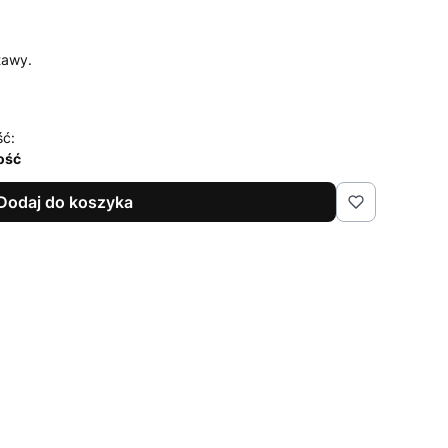
tawy.
ść:
lość
Dodaj do koszyka