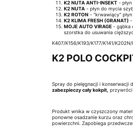
K2 NUTA ANTI-INSEKT
- płyn
K2 NUTA
- płyn do mycia szyb
K2 ROTON
- "krwawiący" płyn
K2 KLIMA FRESH (GRANAT)
-
MOJE AUTO VIRAGE
- gąbka 
szorstka do usuwania cięższy
K407/K156/K193/K177/K141/K202N
K2 POLO COCKPI
Spray do pielęgnacji i konserwacji 
zabezpieczy cały kokpit,
przywróci 
Produkt wnika w czyszczony materia
ponowne osadzanie kurzu oraz chro
powierzchni. Zapobiega przedwczesn