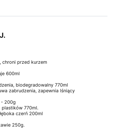
J.
, chroni przed kurzem
uje 600ml
rudzenia, biodegradowalny 770ml
wa zabrudzenia, zapewnia lśniący
j - 200g
a plastików 770ml.
 głęboka czerń 200ml
tawie 250g.