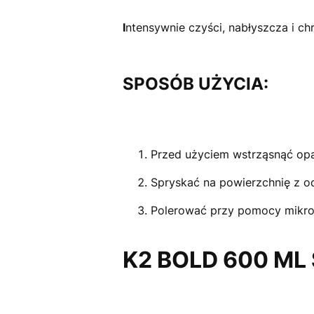
I
ntensywnie czyści, nabłyszcza i c
SPOSÓB UŻYCIA:
Przed użyciem wstrząsnąć op
Spryskać na powierzchnię z od
Polerować przy pomocy mikrof
K2 BOLD 600 ML