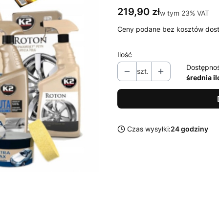
Cena
219,90 zł
w tym 23% VAT
w tym
23%
VAT
Ceny podane bez kosztów dos
Ilość
Dostępno
szt.
średnia i
Czas wysyłki:
24 godziny