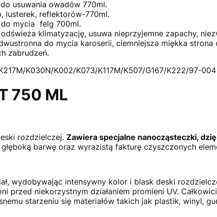
 do usuwania owadów 770ml.
, lusterek, reflektorów-770ml.
 do mycia felg 700ml.
 odświeża klimatyzację, usuwa nieprzyjemne zapachy, niez
dwustronna do mycia karoserii, ciemniejsza miękka strona do
ch zabrudzeń.
/K217M/K030N/K002/K073/K117M/K507/G167/K222/97-004
T 750 ML
deski rozdzielczej.
Zawiera specjalne nanocząsteczki, dzię
głęboką barwę oraz wyrazistą fakturę czyszczonych elem
ł, wydobywając intensywny kolor i blask deski rozdzielcze
ni przed niekorzystnym działaniem promieni UV. Całkowic
emu starzeniu się materiałów takich jak plastik, winyl, g