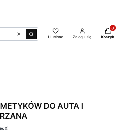
Produkty w kos
Wyczyść
Szukaj
Ulubione
Zaloguj się
Koszyk
SMETYKÓW DO AUTA I
ÓRZANA
e: 0)