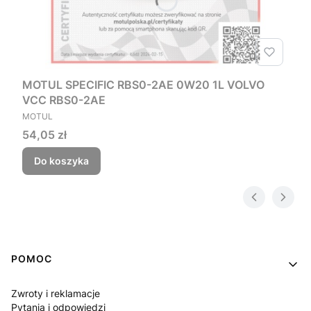
MOTUL SPECIFIC RBS0-2AE 0W20 1L VOLVO
VCC RBS0-2AE
PRODUCENT
MOTUL
Cena
54,05 zł
Do koszyka
Linki w stopce
POMOC
Zwroty i reklamacje
Pytania i odpowiedzi