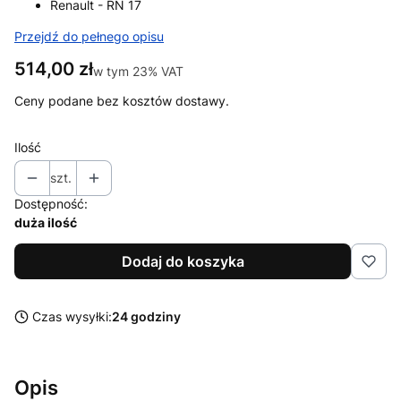
Renault - RN 17
Przejdź do pełnego opisu
Cena
514,00 zł
w tym 23% VAT
w tym
23%
VAT
Ceny podane bez kosztów dostawy.
Ilość
szt.
Dostępność:
duża ilość
Dodaj do koszyka
Czas wysyłki:
24 godziny
Opis