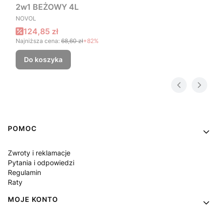
2w1 BEŻOWY 4L
PRODUCENT
NOVOL
Cena promocyjna
124,85 zł
Najniższa cena:
68,60 zł
+82%
Do koszyka
Linki w stopce
POMOC
Zwroty i reklamacje
Pytania i odpowiedzi
Regulamin
Raty
MOJE KONTO