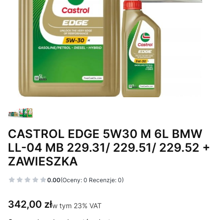
CASTROL EDGE 5W30 M 6L BMW
LL-04 MB 229.31/ 229.51/ 229.52 +
ZAWIESZKA
0.00
(Oceny: 0 Recenzje: 0)
Cena
342,00 zł
w tym 23% VAT
w tym
23%
VAT