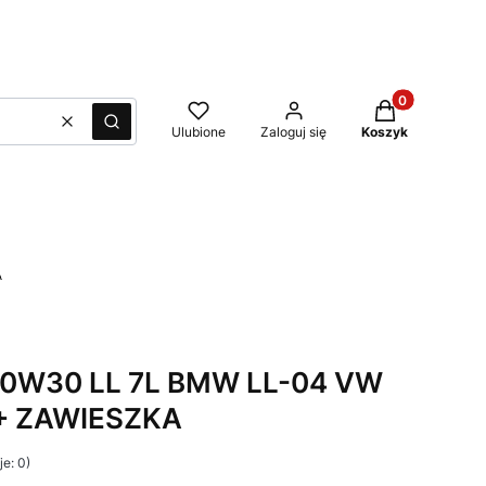
Produkty w kos
Wyczyść
Szukaj
Ulubione
Zaloguj się
Koszyk
A
0W30 LL 7L BMW LL-04 VW
 + ZAWIESZKA
e: 0)