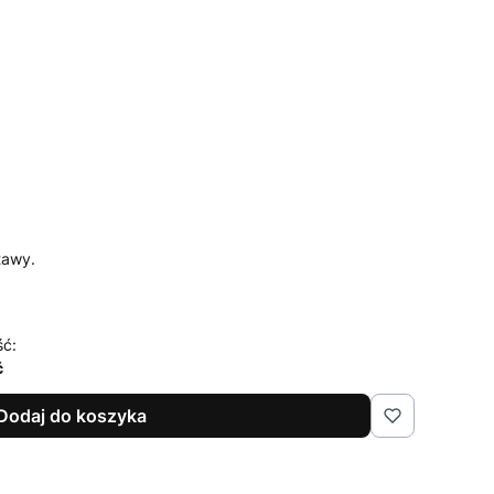
tawy.
ść:
ć
Dodaj do koszyka