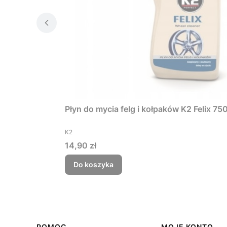
Płyn do mycia felg i kołpaków K2 Felix 75
PRODUCENT
K2
Cena
14,90 zł
Do koszyka
POMOC
MOJE KONTO