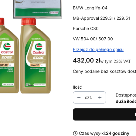
BMW Longlife-04
MB-Approval 229.31/ 229.51
Porsche C30
VW 504 00/ 507 00
Przejdź do pełnego opisu
Cena
432,00 zł
w tym 23% VAT
w tym
23%
VAT
Ceny podane bez kosztów dos
Ilość
Dostępno
szt.
duża iloś
Czas wysyłki:
24 godziny