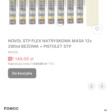
NOVOL STP FLEX NATRYSKOWA MASA 12x
290ml BEŻOWA + PISTOLET STP
PRODUCENT
NOVOL
Cena promocyjna
1 149,00 zł
Najniższa cena:
1 349,80 zł
-15%
Do koszyka
Linki w stopce
POMOC