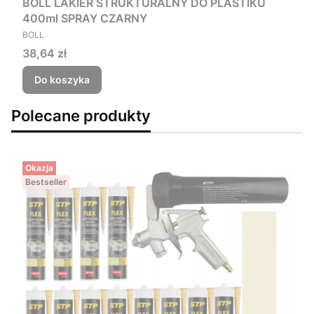
BOLL LAKIER STRUKTURALNY DO PLASTIKU
400ml SPRAY CZARNY
PRODUCENT
BOLL
Cena
38,64 zł
Do koszyka
Polecane produkty
Okazja
Bestseller