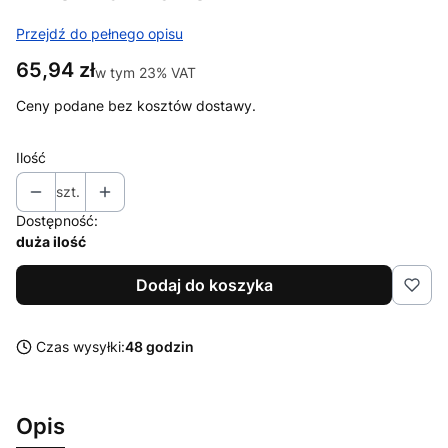
Przejdź do pełnego opisu
Cena
65,94 zł
w tym 23% VAT
w tym
23%
VAT
Ceny podane bez kosztów dostawy.
Ilość
szt.
Dostępność:
duża ilość
Dodaj do koszyka
Czas wysyłki:
48 godzin
Opis