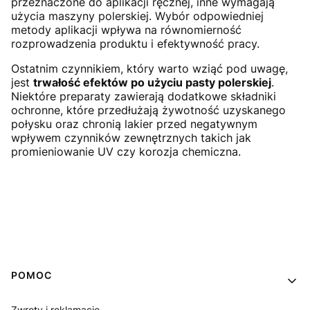
przeznaczone do aplikacji ręcznej, inne wymagają
użycia maszyny polerskiej. Wybór odpowiedniej
metody aplikacji wpływa na równomierność
rozprowadzenia produktu i efektywność pracy.
Ostatnim czynnikiem, który warto wziąć pod uwagę,
jest
trwałość efektów po użyciu pasty polerskiej
.
Niektóre preparaty zawierają dodatkowe składniki
ochronne, które przedłużają żywotność uzyskanego
połysku oraz chronią lakier przed negatywnym
wpływem czynników zewnętrznych takich jak
promieniowanie UV czy korozja chemiczna.
Linki w stopce
POMOC
Zwroty i reklamacje