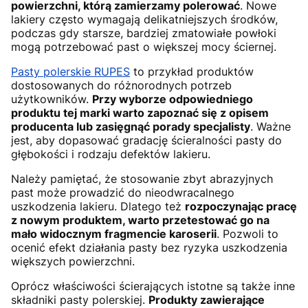
powierzchni, którą zamierzamy polerować
. Nowe
lakiery często wymagają delikatniejszych środków,
podczas gdy starsze, bardziej zmatowiałe powłoki
mogą potrzebować past o większej mocy ściernej.
Pasty polerskie RUPES
to przykład produktów
dostosowanych do różnorodnych potrzeb
użytkowników.
Przy wyborze odpowiedniego
produktu tej marki warto zapoznać się z opisem
producenta lub zasięgnąć porady specjalisty
. Ważne
jest, aby dopasować gradację ścieralności pasty do
głębokości i rodzaju defektów lakieru.
Należy pamiętać, że stosowanie zbyt abrazyjnych
past może prowadzić do nieodwracalnego
uszkodzenia lakieru. Dlatego też
rozpoczynając pracę
z nowym produktem, warto przetestować go na
mało widocznym fragmencie karoserii
. Pozwoli to
ocenić efekt działania pasty bez ryzyka uszkodzenia
większych powierzchni.
Oprócz właściwości ścierających istotne są także inne
składniki pasty polerskiej.
Produkty zawierające