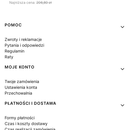
Najniższa cena:
206,80 zł
Linki w stopce
POMOC
Zwroty i reklamacje
Pytania i odpowiedzi
Regulamin
Raty
MOJE KONTO
Twoje zamówienia
Ustawienia konta
Przechowalnia
PŁATNOŚCI I DOSTAWA
Formy płatności
Czas i koszty dostawy
Czas realizacji zamówienia