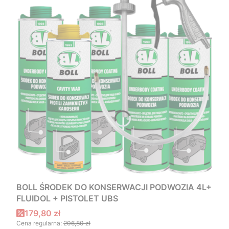
BOLL ŚRODEK DO KONSERWACJI PODWOZIA 4L+
FLUIDOL + PISTOLET UBS
Cena promocyjna
179,80 zł
Cena regularna:
206,80 zł