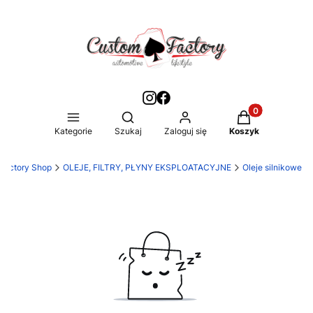
Produkty w kos
Otwórz wyszukiwarkę
Kategorie
Szukaj
Zaloguj się
Koszyk
Factory Shop
OLEJE, FILTRY, PŁYNY EKSPLOATACYJNE
Oleje silnikowe