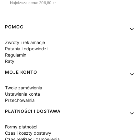
Najniższa cena:
206,80 zł
Linki w stopce
POMOC
Zwroty i reklamacje
Pytania i odpowiedzi
Regulamin
Raty
MOJE KONTO
Twoje zamówienia
Ustawienia konta
Przechowalnia
PŁATNOŚCI I DOSTAWA
Formy płatności
Czas i koszty dostawy
Czas realizacji zamówienia