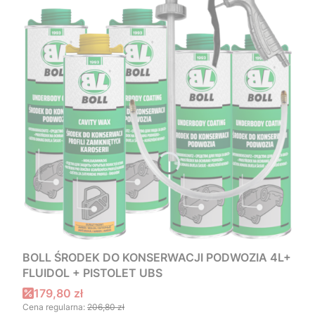
BOLL ŚRODEK DO KONSERWACJI PODWOZIA 4L+
FLUIDOL + PISTOLET UBS
Cena promocyjna
179,80 zł
Cena regularna:
206,80 zł