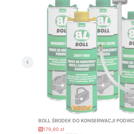
BOLL ŚRODEK DO KONSERWACJI PODWOZ
Cena promocyjna
179,80 zł