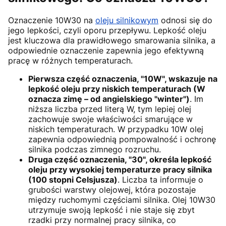
Oznaczenie 10W30 na
oleju silnikowym
odnosi się do
jego lepkości, czyli oporu przepływu. Lepkość oleju
jest kluczowa dla prawidłowego smarowania silnika, a
odpowiednie oznaczenie zapewnia jego efektywną
pracę w różnych temperaturach.
Pierwsza część oznaczenia, "10W", wskazuje na
lepkość oleju przy niskich temperaturach (W
oznacza zimę – od angielskiego "winter")
. Im
niższa liczba przed literą W, tym lepiej olej
zachowuje swoje właściwości smarujące w
niskich temperaturach. W przypadku 10W olej
zapewnia odpowiednią pompowalność i ochronę
silnika podczas zimnego rozruchu.
Druga część oznaczenia, "30", określa lepkość
oleju przy wysokiej temperaturze pracy silnika
(100 stopni Celsjusza)
. Liczba ta informuje o
grubości warstwy olejowej, która pozostaje
między ruchomymi częściami silnika. Olej 10W30
utrzymuje swoją lepkość i nie staje się zbyt
rzadki przy normalnej pracy silnika, co