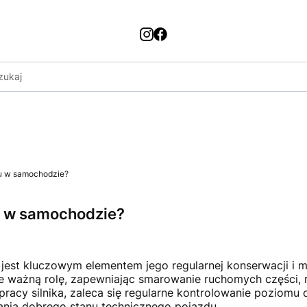
ju w samochodzie?
u w samochodzie?
jest kluczowym elementem jego regularnej konserwacji i 
e ważną rolę, zapewniając smarowanie ruchomych części, re
acy silnika, zaleca się regularne kontrolowanie poziomu 
wania dobrego stanu technicznego pojazdu.