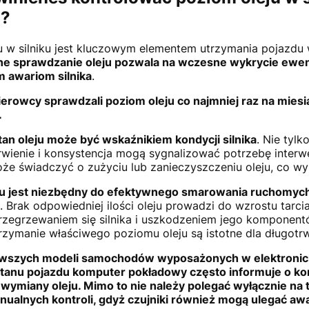
i?
u w silniku jest kluczowym elementem utrzymania pojazdu
ne sprawdzanie oleju pozwala na wczesne wykrycie ewe
 awariom silnika
.
kierowcy sprawdzali poziom oleju co najmniej raz na mies
.
tan oleju może być wskaźnikiem kondycji silnika
. Nie tylk
rwienie i konsystencja mogą sygnalizować potrzebę interwe
że świadczyć o zużyciu lub zanieczyszczeniu oleju, co w
u jest niezbędny do efektywnego smarowania ruchomych c
a
. Brak odpowiedniej ilości oleju prowadzi do wzrostu tarc
zegrzewaniem się silnika i uszkodzeniem jego komponentó
trzymanie właściwego poziomu oleju są istotne dla długotrwa
wszych modeli samochodów wyposażonych w elektronic
tanu pojazdu komputer pokładowy często informuje o ko
 wymiany oleju. Mimo to nie należy polegać wyłącznie na t
ualnych kontroli, gdyż czujniki również mogą ulegać aw