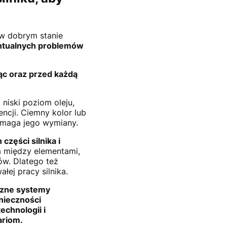
 w dobrym stanie
ntualnych problemów
iąc oraz przed każdą
o niski poziom oleju,
ncji. Ciemny kolor lub
ymaga jego wymiany.
zęści silnika i
ia między elementami,
w. Dlatego też
łej pracy silnika.
zne systemy
nieczności
echnologii i
ariom.