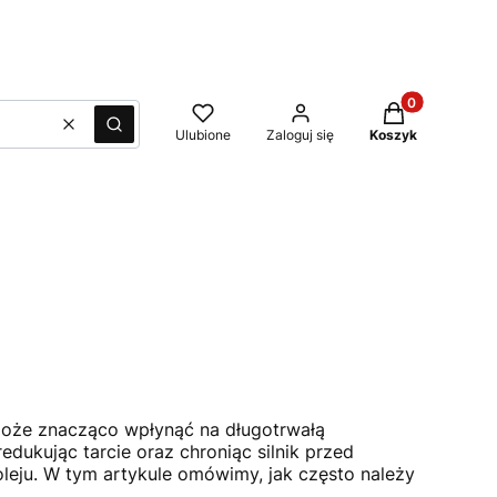
Produkty w kos
Wyczyść
Szukaj
Ulubione
Zaloguj się
Koszyk
może znacząco wpłynąć na długotrwałą
dukując tarcie oraz chroniąc silnik przed
oleju. W tym artykule omówimy, jak często należy