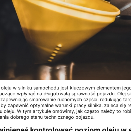
oleju w silniku samochodu jest kluczowym elementem jego
acząco wpłynąć na długotrwałą sprawność pojazdu. Olej si
 zapewniając smarowanie ruchomych części, redukując tarci
by zapewnić optymalne warunki pracy silnika, zaleca się r
 oleju. W tym artykule omówimy, jak często należy to robić
ania dobrego stanu technicznego pojazdu.
inieneś kontrolować poziom oleju w s