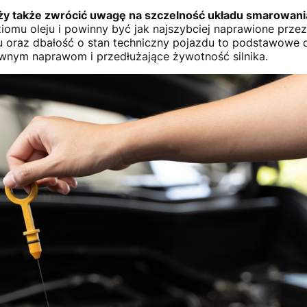
eży także zwrócić uwagę na szczelność układu smarowani
omu oleju i powinny być jak najszybciej naprawione przez 
u oraz dbałość o stan techniczny pojazdu to podstawowe d
wnym naprawom i przedłużające żywotność silnika.