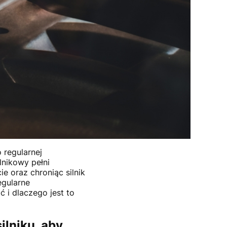
 regularnej
lnikowy pełni
e oraz chroniąc silnik
egularne
 i dlaczego jest to
ilniku, aby