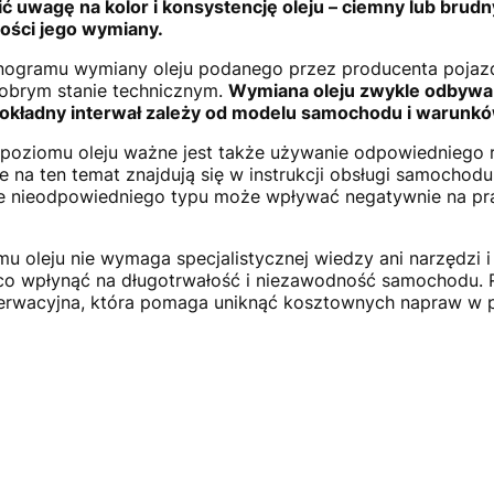
 uwagę na kolor i konsystencję oleju – ciemny lub brudn
ości jego wymiany.
nogramu wymiany oleju podanego przez producenta pojazd
dobrym stanie technicznym.
Wymiana oleju zwykle odbywa 
dokładny interwał zależy od modelu samochodu i warunkó
poziomu oleju ważne jest także używanie odpowiedniego 
je na ten temat znajdują się w instrukcji obsługi samochodu
 nieodpowiedniego typu może wpływać negatywnie na pracę
mu oleju nie wymaga specjalistycznej wiedzy ani narzędzi i 
co wpłynąć na długotrwałość i niezawodność samochodu. R
erwacyjna, która pomaga uniknąć kosztownych napraw w p