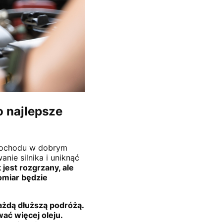
o najlepsze
amochodu w dobrym
nie silnika i uniknąć
jest rozgrzany, ale
pomiar będzie
ażdą dłuższą podróżą.
ać więcej oleju.