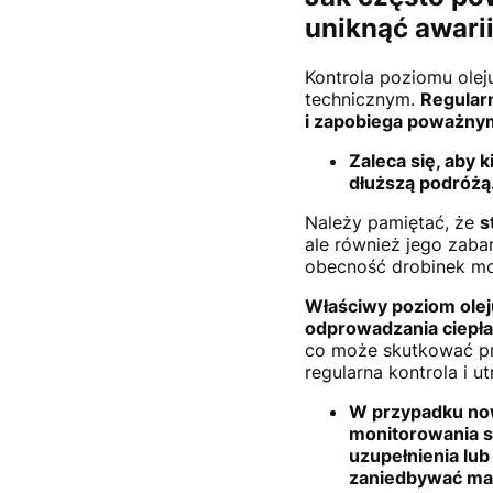
uniknąć awari
Kontrola poziomu olej
technicznym.
Regular
i zapobiega poważnym
Zaleca się, aby 
dłuższą podróżą
Należy pamiętać, że
s
ale również jego zaba
obecność drobinek mo
Właściwy poziom olej
odprowadzania ciepł
co może skutkować pr
regularna kontrola i u
W przypadku no
monitorowania s
uzupełnienia lub
zaniedbywać man